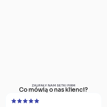
Wyrażam zgodę na przetwarzanie swoich danych
zgodnie z https://droplabs.pl/regulaminy/zgoda-
marketingowa/
ZAUFAŁY NAM SETKI FIRM
Co mówią o nas klienci?