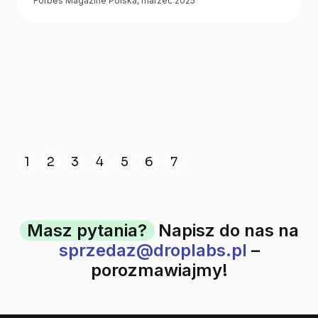
Forbes Magazine Polska, marzec 2025
Slide 2 of 7.
1
2
3
4
5
6
7
Masz pytania?
Napisz do nas na
sprzedaz@droplabs.pl
–
porozmawiajmy!