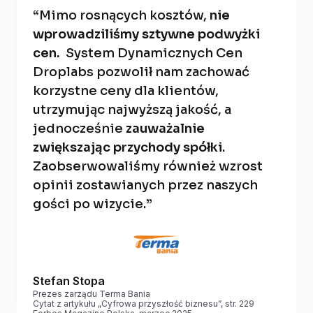
“Mimo rosnących kosztów,
nie
wprowadziliśmy sztywne podwyżki
cen.
System Dynamicznych Cen
Droplabs pozwolił nam zachować
korzystne ceny dla klientów,
utrzymując najwyższą jakość, a
jednocześnie
zauważalnie
zwiększając przychody spółki
.
Zaobserwowaliśmy również wzrost
opinii zostawianych przez naszych
gości po wizycie.”
Stefan Stopa
Prezes zarządu Terma Bania
Cytat z artykułu „Cyfrowa przyszłość biznesu”, str. 229