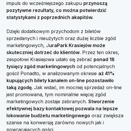
impuls do wcześniejszego zakupu
przynoszą
pozytywne rezultaty, co można potwierdzić
statystykami z poprzednich akapitów.
Dzięki dodatkowym przychodom z biletów
sprzedanych i nieużytych oraz dużej liczbie zgód
marketingowych, J
uraPark Krasiejów może
skuteczniej dotrzeć do klientów
. Przez ten okres,
zespołowi Krasiejowa udało się zebrać
ponad 18
tysięcy zgód marketingowych
od potencjalnych
gości! Ponadto, w analizowanym okresie
aż 41%
kupujących bilety kanałem on-line pozostawiło
taką zgodę
. Jak widać, im mocniej sprzedaż on-line
jest promowana, tym nominalnie więcej zgód
marketingowych zostaje zebranych.
Stworzenie
efektywnej bazy kontaktowej pozwala na lepsze
lokowanie budżetu marketingowego
oraz zwiększa
szanse na konwersję zarówno nowych jak i
powracających gości.