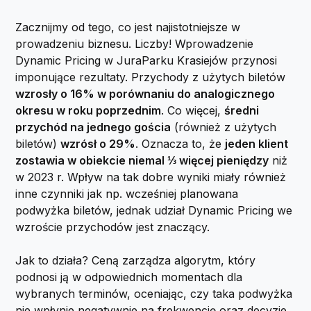
Zacznijmy od tego, co jest najistotniejsze w
prowadzeniu biznesu. Liczby! Wprowadzenie
Dynamic Pricing w JuraParku Krasiejów przynosi
imponujące rezultaty. Przychody z użytych biletów
wzrosły o 16% w porównaniu do analogicznego
okresu w roku poprzednim
. Co więcej,
średni
przychód na jednego gościa
(również z użytych
biletów)
wzrósł o 29%
. Oznacza to, że
jeden klient
zostawia w obiekcie niemal ⅓ więcej pieniędzy
niż
w 2023 r. Wpływ na tak dobre wyniki miały również
inne czynniki jak np. wcześniej planowana
podwyżka biletów, jednak udział Dynamic Pricing we
wzroście przychodów jest znaczący.
Jak to działa? Ceną zarządza algorytm, który
podnosi ją w odpowiednich momentach dla
wybranych terminów, oceniając, czy taka podwyżka
nie wpłynie negatywnie na frekwencję oraz decyzje