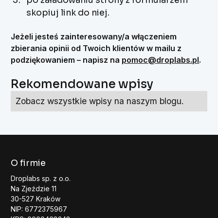
po załadowaniu strony z formularzem
skopiuj link do niej.
Jeżeli jesteś zainteresowany/a włączeniem
zbierania opinii od Twoich klientów w mailu z
podziękowaniem – napisz na
pomoc@droplabs.pl
.
Rekomendowane wpisy
Zobacz wszystkie wpisy na naszym blogu.
O firmie
Droplabs sp. z o.o.
Na Zjeździe 11
30-527 Kraków
NIP: 6772375967